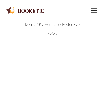
Přeskočit
na
obsah
Domů
/
Kvízy
/
Harry Potter kvíz
KVÍZY