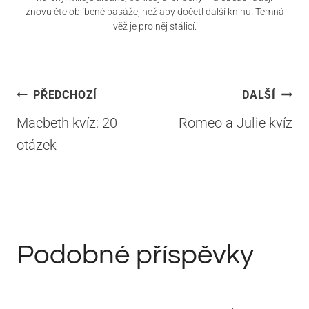
znovu čte oblíbené pasáže, než aby dočetl další knihu. Temná
věž je pro něj stálicí.
Navigace
PŘEDCHOZÍ
DALŠÍ
pro
Macbeth kvíz: 20
Romeo a Julie kvíz
příspěvek
otázek
Podobné příspěvky