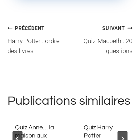
Navigation
PRÉCÉDENT
SUIVANT
de
Harry Potter : ordre
Quiz Macbeth : 20
l’article
des livres
questions
Publications similaires
Quiz Anne… la
Quiz Harry
maison aux
Potter