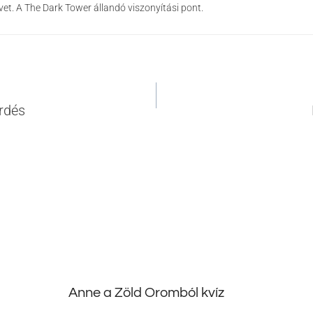
et. A The Dark Tower állandó viszonyítási pont.
s
rdés
ó
Anne a Zöld Oromból kvíz