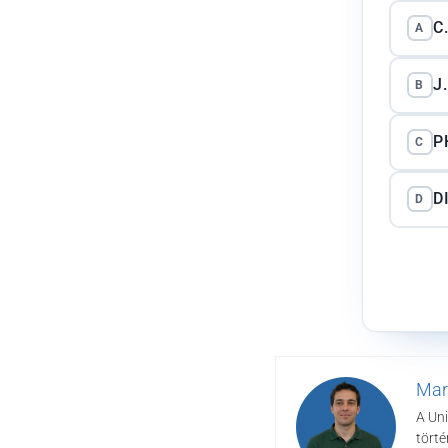
C
A
J
B
P
C
D
D
Mar
A Uni
törté