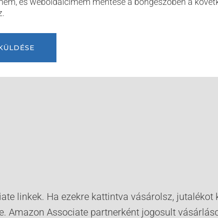
ímem, és weboldalcímem mentése a böngészőben a követ
.
iliate linkek. Ha ezekre kattintva vásárolsz, jutalék
ne. Amazon Associate partnerként jogosult vásárláso