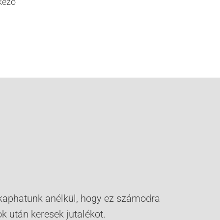
kező
ot kaphatunk anélkül, hogy ez számodra
k után keresek jutalékot.