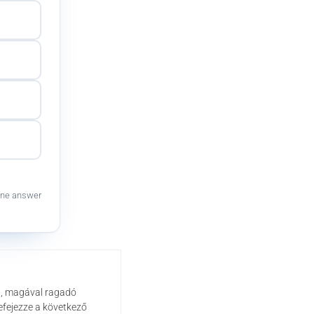
ne answer
zú, magával ragadó
efejezze a következő