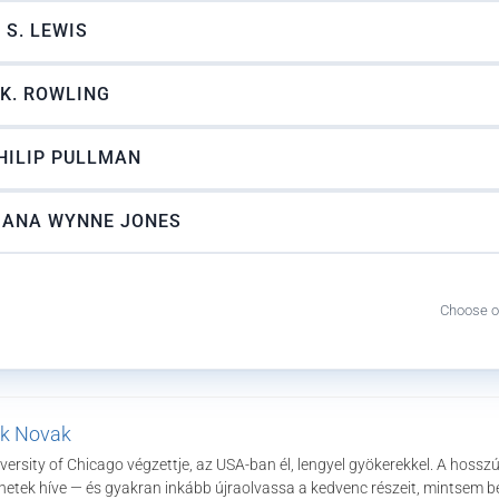
. S. LEWIS
.K. ROWLING
HILIP PULLMAN
IANA WYNNE JONES
Choose o
k Novak
versity of Chicago végzettje, az USA-ban él, lengyel gyökerekkel. A hoss
netek híve — és gyakran inkább újraolvassa a kedvenc részeit, mintsem b