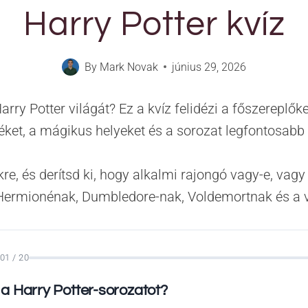
Harry Potter kvíz
By
Mark Novak
június 29, 2026
ry Potter világát? Ez a kvíz felidézi a főszereplőket
éket, a mágikus helyeket és a sorozat legfontosabb
re, és derítsd ki, hogy alkalmi rajongó vagy-e, vagy
Hermionénak, Dumbledore-nak, Voldemortnak és a 
01 / 20
a a Harry Potter-sorozatot?