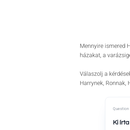
Mennyire ismered Har
házakat, a varázsig
Válaszolj a kérdések
Harrynek, Ronnak, 
Question 
Ki írt