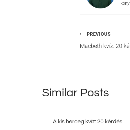
könyv
Bejegyzé
PREVIOUS
Macbeth kvíz: 20 ké
navigáci
Similar Posts
A kis herceg kvíz: 20 kérdés