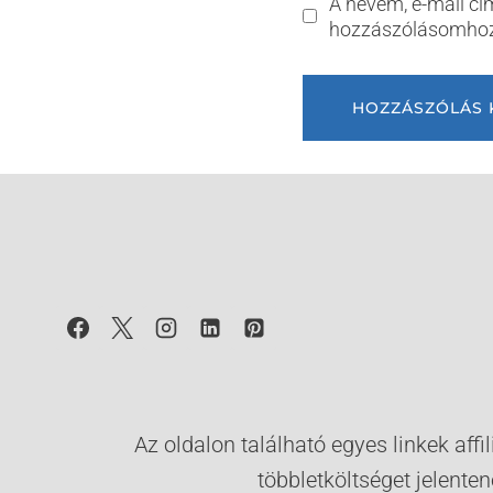
A nevem, e-mail c
hozzászólásomhoz
Az oldalon található egyes linkek aff
többletköltséget jelente