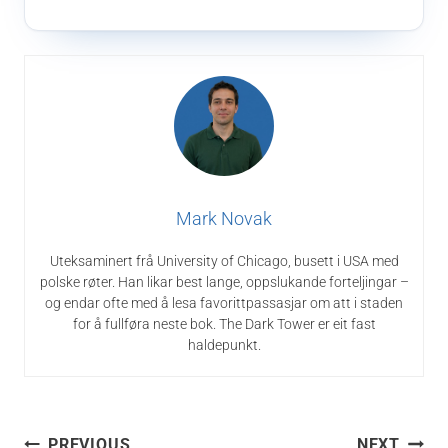
Mark Novak
Uteksaminert frå University of Chicago, busett i USA med
polske røter. Han likar best lange, oppslukande forteljingar –
og endar ofte med å lesa favorittpassasjar om att i staden
for å fullføra neste bok. The Dark Tower er eit fast
haldepunkt.
Innleggsnavigering
PREVIOUS
NEXT