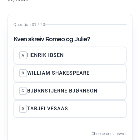
Question 01 / 20
Kven skreiv Romeo og Julie?
HENRIK IBSEN
A
WILLIAM SHAKESPEARE
B
BJØRNSTJERNE BJØRNSON
C
TARJEI VESAAS
D
Choose one answer