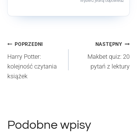
Wybierz jedną odpowiedź
Nawigacja
POPRZEDNI
NASTĘPNY
wpisu
Harry Potter:
Makbet quiz: 20
kolejność czytania
pytań z lektury
książek
Podobne wpisy