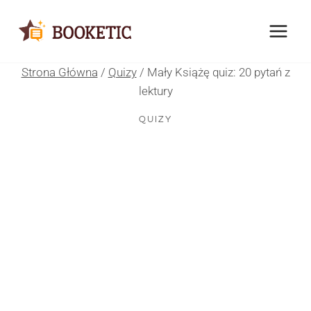
Przejdź
do
treści
Strona Główna
/
Quizy
/
Mały Książę quiz: 20 pytań z
lektury
QUIZY