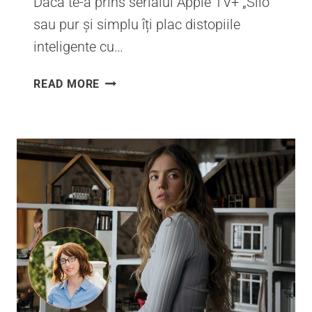
Dacă te-a prins serialul Apple TV+ „Silo”
sau pur și simplu îți plac distopiile
inteligente cu…
SERIA
READ MORE
„SILO”:
ORDINEA
CĂRȚILOR.
GHID
COMPLET
DE
LECTURĂ
PENTRU
DISTOPIA
LUI
HUGH
HOWEY