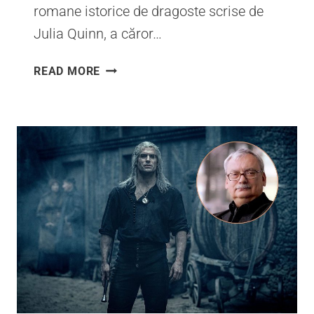
romane istorice de dragoste scrise de
Julia Quinn, a căror…
ORDINEA
READ MORE
CĂRȚILOR
BRIDGERTON
–
CUM
SE
CITEȘTE
SERIA
DE
JULIA
QUINN