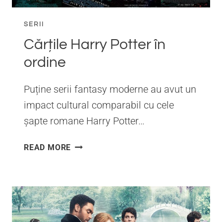
SERII
Cărțile Harry Potter în
ordine
Puține serii fantasy moderne au avut un
impact cultural comparabil cu cele
șapte romane Harry Potter…
CĂRȚILE
READ MORE
HARRY
POTTER
ÎN
ORDINE