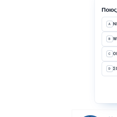
Ποιος
Ν
A
W
B
Ό
C
Σ
D