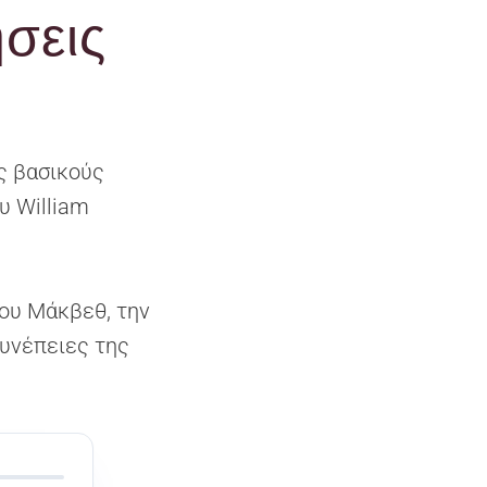
σεις
ς βασικούς
υ William
ου Μάκβεθ, την
συνέπειες της