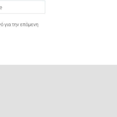
e
γό για την επόμενη