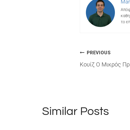
Mar
Απόφ
καθη
το ε
Πλοήγησ
PREVIOUS
Κουίζ Ο Μικρός Πρ
άρθρων
Similar Posts