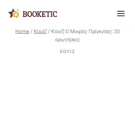
Skip
to
content
Home
/
Κουίζ
/
Κουίζ Ο Μικρός Πρίγκιπας: 20
ερωτήσεις
ΚΟΥΊΖ