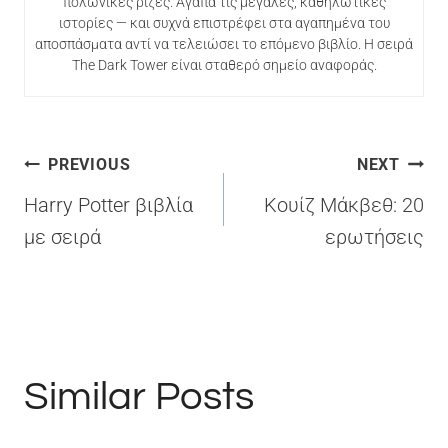
πολωνικές ρίζες. Αγαπά τις μεγάλες, καθηλωτικές
ιστορίες — και συχνά επιστρέφει στα αγαπημένα του
αποσπάσματα αντί να τελειώσει το επόμενο βιβλίο. Η σειρά
The Dark Tower είναι σταθερό σημείο αναφοράς.
Πλοήγηση
PREVIOUS
NEXT
άρθρων
Harry Potter βιβλία
Κουίζ Μάκβεθ: 20
με σειρά
ερωτήσεις
Similar Posts