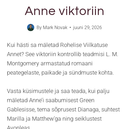
Anne viktoriin
By
Mark Novak
juuni 29, 2026
Kui hästi sa mäletad Rohelise Viilkatuse
Annet? See viktoriin kontrollib teadmisi L. M.
Montgomery armastatud romaani
peategelaste, paikade ja sündmuste kohta.
Vasta küsimustele ja saa teada, kui palju
mäletad Anne’i saabumisest Green
Gablesisse, tema sõprusest Dianaga, suhtest
Marilla ja Matthew’ga ning seiklustest
Avonleas.