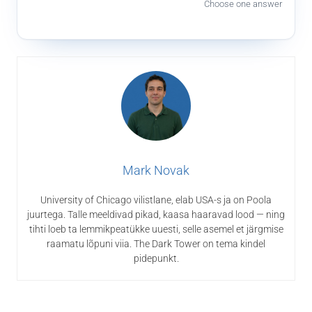
Choose one answer
Mark Novak
University of Chicago vilistlane, elab USA-s ja on Poola
juurtega. Talle meeldivad pikad, kaasa haaravad lood — ning
tihti loeb ta lemmikpeatükke uuesti, selle asemel et järgmise
raamatu lõpuni viia. The Dark Tower on tema kindel
pidepunkt.