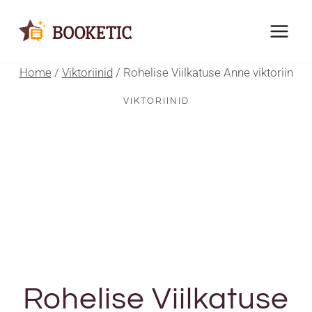
Skip
to
content
Home
/
Viktoriinid
/
Rohelise Viilkatuse Anne viktoriin
VIKTORIINID
Rohelise Viilkatuse