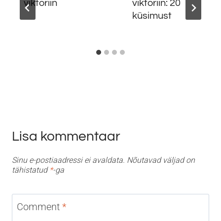
viktoriin
viktoriin: 20
küsimust
Lisa kommentaar
Sinu e-postiaadressi ei avaldata.
Nõutavad väljad on
tähistatud
*
-ga
Comment
*