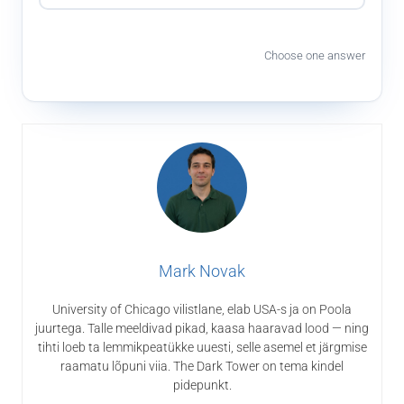
Choose one answer
Mark Novak
University of Chicago vilistlane, elab USA-s ja on Poola
juurtega. Talle meeldivad pikad, kaasa haaravad lood — ning
tihti loeb ta lemmikpeatükke uuesti, selle asemel et järgmise
raamatu lõpuni viia. The Dark Tower on tema kindel
pidepunkt.