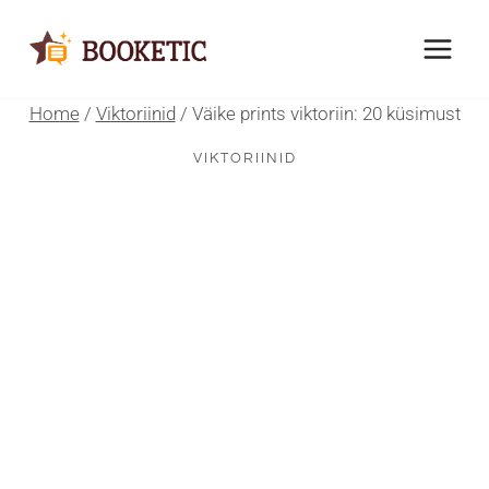
Skip
to
content
Home
/
Viktoriinid
/
Väike prints viktoriin: 20 küsimust
VIKTORIINID