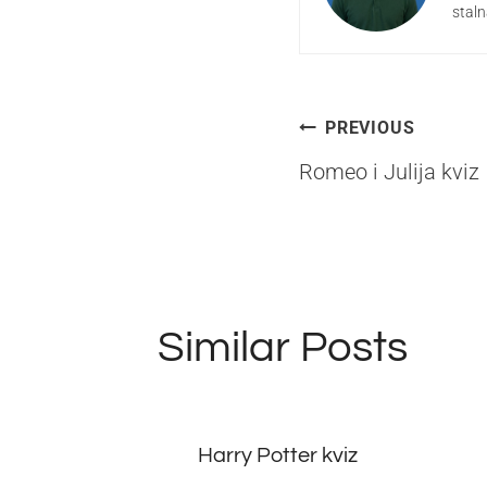
staln
Navigacij
PREVIOUS
Romeo i Julija kviz
objava
Similar Posts
Harry Potter kviz