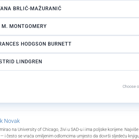
VANA BRLIĆ-MAŽURANIĆ
. M. MONTGOMERY
RANCES HODGSON BURNETT
STRID LINDGREN
Choose o
k Novak
mirao na University of Chicago, živi u SAD-u i ima poljske korijene. Najviše
 — i često se vraća omiljenim odlomcima umjesto da dovrši sljedeću knjig