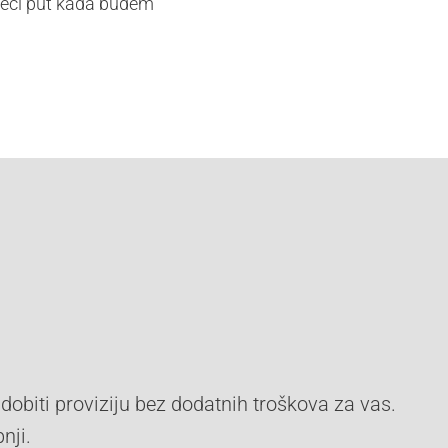
edeći put kada budem
dobiti proviziju bez dodatnih troškova za vas.
nji.