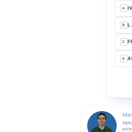
I
A
L
B
F
C
A
D
Mar
Diplo
priče