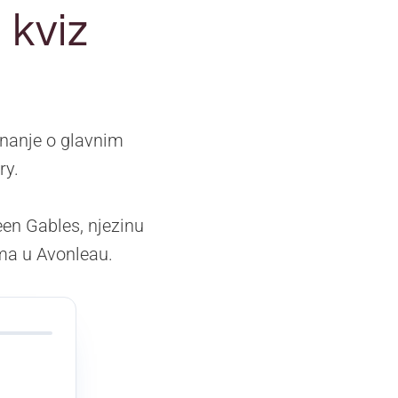
 kviz
znanje o glavnim
ry.
een Gables, njezinu
ma u Avonleau.