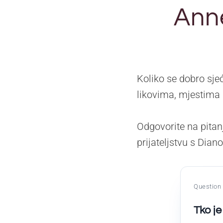
Anne
Koliko se dobro sje
likovima, mjestima
Odgovorite na pitan
prijateljstvu s Di
Question 
Tko j