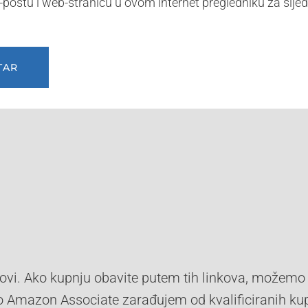
-poštu i web-stranicu u ovom internet pregledniku za slj
inkovi. Ako kupnju obavite putem tih linkova, možemo 
 Amazon Associate zarađujem od kvalificiranih kup