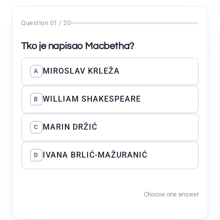
Question 01 / 20
Tko je napisao Macbetha?
MIROSLAV KRLEŽA
A
WILLIAM SHAKESPEARE
B
MARIN DRŽIĆ
C
IVANA BRLIĆ-MAŽURANIĆ
D
Choose one answer