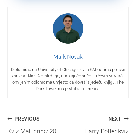
Mark Novak
Diplomirao na University of Chicago, živi u SAD-u i ima poljske
korijene. Najviše voli duge, uranjajuće priče — i često se vraća
omiljenim odlomcima umjesto da dovrši sljedeću knjigu. The
Dark Tower mu je stalna referenca.
Navigacija
PREVIOUS
NEXT
objava
Kviz Mali princ: 20
Harry Potter kviz