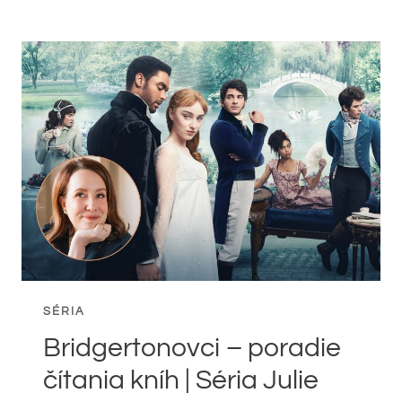
–
PORADIE
KNÍH
SÉRIA
Bridgertonovci – poradie
čítania kníh | Séria Julie