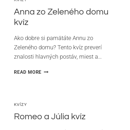
Anna zo Zeleného domu
kvíz
Ako dobre si pamätáte Annu zo
Zeleného domu? Tento kvíz preverí
znalosti hlavných postáv, miest a…
ANNA
READ MORE
ZO
ZELENÉHO
DOMU
KVÍZ
KVÍZY
Romeo a Júlia kvíz