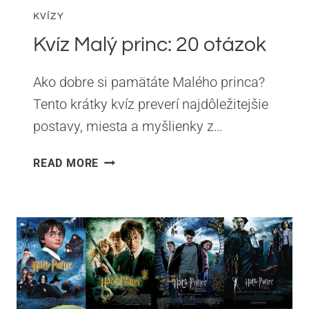
KVÍZY
Kvíz Malý princ: 20 otázok
Ako dobre si pamätáte Malého princa?
Tento krátky kvíz preverí najdôležitejšie
postavy, miesta a myšlienky z…
KVÍZ
READ MORE
MALÝ
PRINC:
20
OTÁZOK