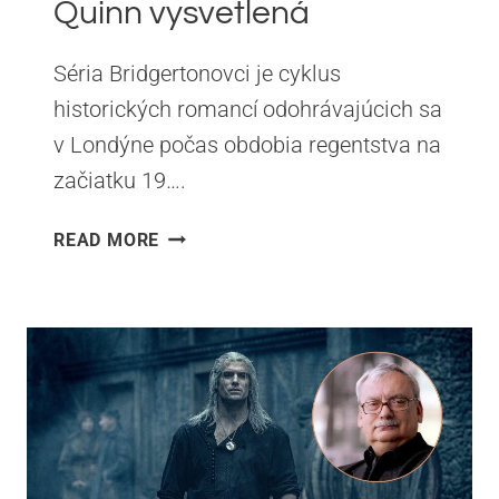
Quinn vysvetlená
Séria Bridgertonovci je cyklus
historických romancí odohrávajúcich sa
v Londýne počas obdobia regentstva na
začiatku 19….
BRIDGERTONOVCI
READ MORE
–
PORADIE
ČÍTANIA
KNÍH
|
SÉRIA
JULIE
QUINN
VYSVETLENÁ