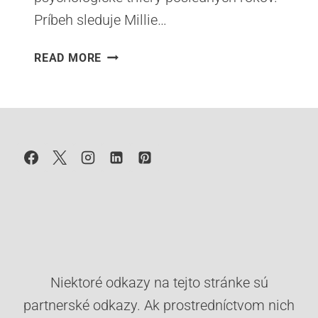
Príbeh sleduje Millie…
PORADIE
READ MORE
ČÍTANIA
SÉRIE
POMOCNÍČKA.
AKO
ČÍTAŤ
KNIHY
FREIDY
MCFADDEN
Niektoré odkazy na tejto stránke sú
partnerské odkazy. Ak prostredníctvom nich