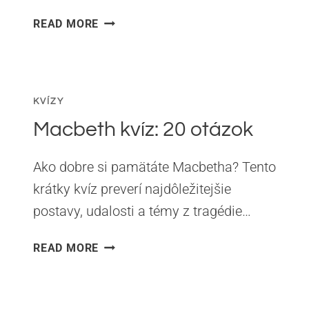
HARRY
READ MORE
POTTER
KVÍZ
KVÍZY
Macbeth kvíz: 20 otázok
Ako dobre si pamätáte Macbetha? Tento
krátky kvíz preverí najdôležitejšie
postavy, udalosti a témy z tragédie…
MACBETH
READ MORE
KVÍZ:
20
OTÁZOK