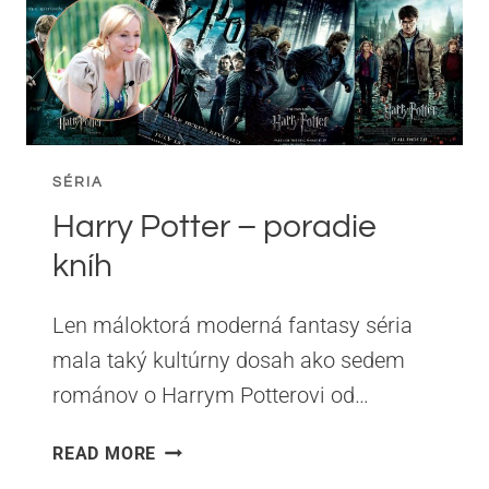
SÉRIA
Harry Potter – poradie
kníh
Len máloktorá moderná fantasy séria
mala taký kultúrny dosah ako sedem
románov o Harrym Potterovi od…
HARRY
READ MORE
POTTER