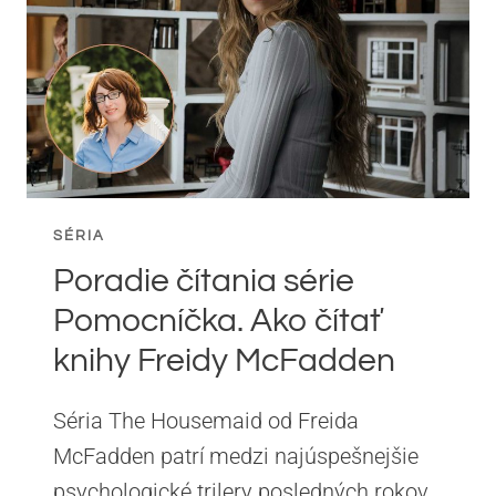
DYSTOPIE
OD
HUGHA
HOWEYHO
SÉRIA
Poradie čítania série
Pomocníčka. Ako čítať
knihy Freidy McFadden
Séria The Housemaid od Freida
McFadden patrí medzi najúspešnejšie
psychologické trilery posledných rokov.