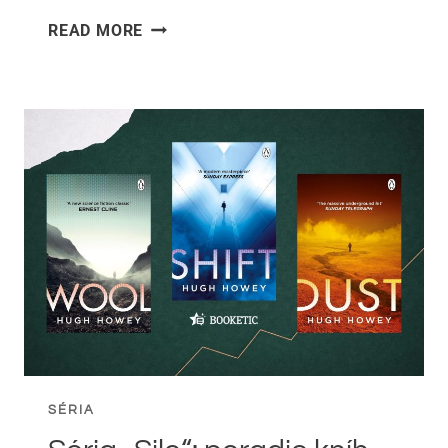
DAN
READ MORE
BROWN:
KNIHY
V
SPRÁVNOM
PORADÍ
SÉRIA