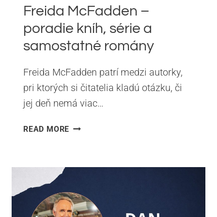
Freida McFadden –
poradie kníh, série a
samostatné romány
Freida McFadden patrí medzi autorky,
pri ktorých si čitatelia kladú otázku, či
jej deň nemá viac…
FREIDA
READ MORE
MCFADDEN
–
PORADIE
KNÍH,
SÉRIE
A
SAMOSTATNÉ