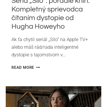
Séria „Silo“: poradie kníh.
Kompletný sprievodca
čítaním dystopie od
Hugha Howeyho
Ak ťa chytil seriál „Silo“ na Apple TV+
alebo máš rád/rada inteligentné
dystopie s tajomstvom v…
SÉRIA
READ MORE
„SILO“:
PORADIE
KNÍH.
KOMPLETNÝ
SPRIEVODCA
ČÍTANÍM