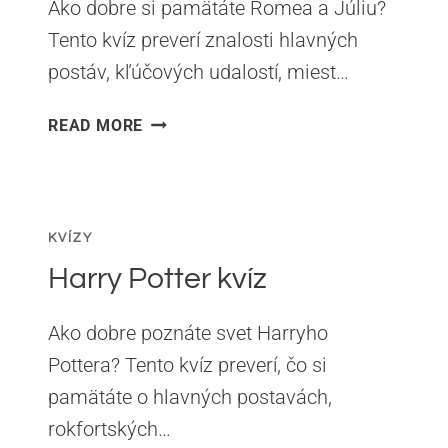
Ako dobre si pamätáte Romea a Júliu?
Tento kvíz preverí znalosti hlavných
postáv, kľúčových udalostí, miest…
ROMEO
READ MORE
A
JÚLIA
KVÍZ
KVÍZY
Harry Potter kvíz
Ako dobre poznáte svet Harryho
Pottera? Tento kvíz preverí, čo si
pamätáte o hlavných postavách,
rokfortských…