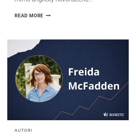
PORADIE
READ MORE
ČÍTANIA
ZAKLÍNAČA
–
KOMPLETNÝ
SPRIEVODCA
KNIHAMI
ANDRZEJA
SAPKOWSKÉHO
AUTORI