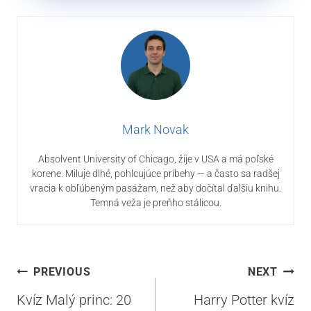
Mark Novak
Absolvent University of Chicago, žije v USA a má poľské
korene. Miluje dlhé, pohlcujúce príbehy — a často sa radšej
vracia k obľúbeným pasážam, než aby dočítal ďalšiu knihu.
Temná veža je preňho stálicou.
Navigácia
PREVIOUS
NEXT
v
Kvíz Malý princ: 20
Harry Potter kvíz