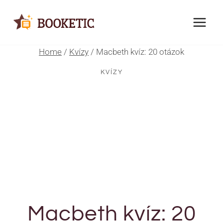
Skip
to
content
Home
/
Kvízy
/
Macbeth kvíz: 20 otázok
KVÍZY
Macbeth kvíz: 20