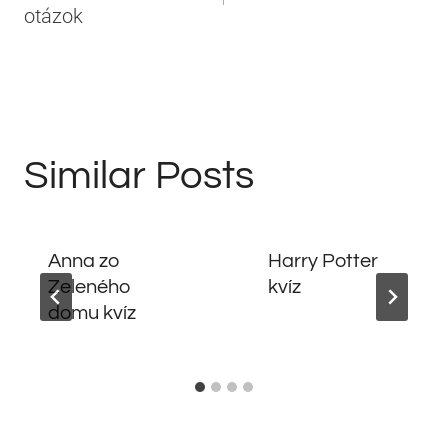
článku
otázok
Similar Posts
Anna zo
Harry Potter
Zeleného
kvíz
domu kvíz