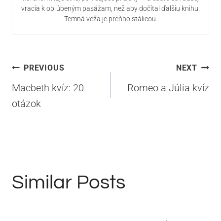
vracia k obľúbeným pasážam, než aby dočítal ďalšiu knihu.
Temná veža je preňho stálicou.
Navigácia
PREVIOUS
NEXT
v
Macbeth kvíz: 20
Romeo a Júlia kvíz
článku
otázok
Similar Posts