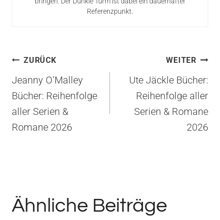
bringen. Der Dunkle Turm ist dabei ein dauerhafter
Referenzpunkt.
Beitragsnavigation
ZURÜCK
WEITER
Jeanny O’Malley
Ute Jäckle Bücher:
Bücher: Reihenfolge
Reihenfolge aller
aller Serien &
Serien & Romane
Romane 2026
2026
Ähnliche Beiträge