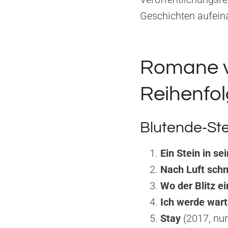
Geschichten aufein
Romane vo
Reihenfo
Blutende‑St
Ein Stein in s
Nach Luft sch
Wo der Blitz e
Ich werde war
Stay
(2017, nur