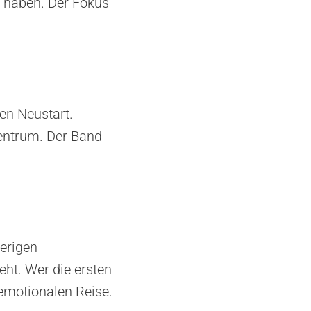
t haben. Der Fokus
en Neustart.
entrum. Der Band
herigen
ht. Wer die ersten
 emotionalen Reise.