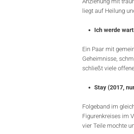
Anziehung mit traum
liegt auf Heilung u
Ich werde wart
Ein Paar mit gemei
Geheimnisse, schme
schließt viele offe
Stay (2017, nur
Folgeband im gleich
Figurenkreises im 
vier Teile mochte u