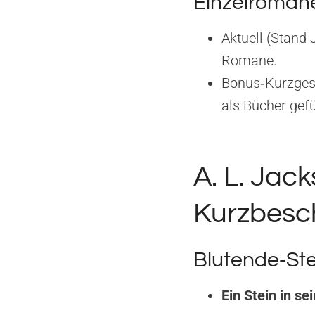
Einzelroman
Aktuell (Stand 
Romane.
Bonus‑Kurzgesch
als Bücher gefü
A. L. Jac
Kurzbesc
Blutende‑Ste
Ein Stein in s