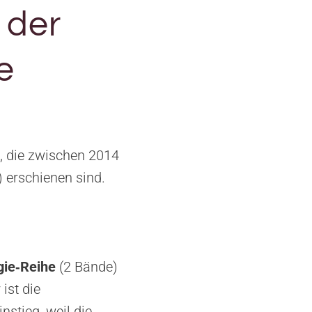
 der
e
, die zwischen 2014
 erschienen sind.
ie‑Reihe
(2 Bände)
ist die
nstieg, weil die