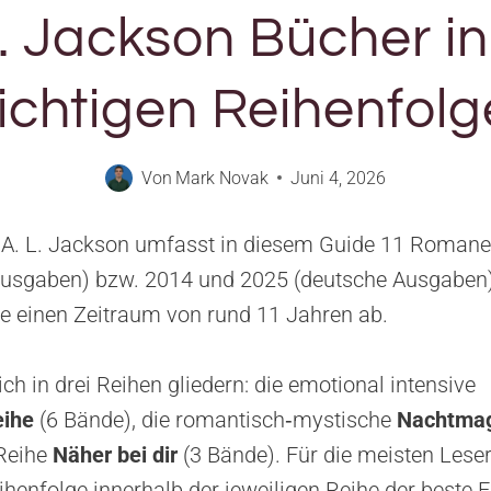
L. Jackson Bücher in
richtigen Reihenfolg
Von
Mark Novak
Juni 4, 2026
n A. L. Jackson umfasst in diesem Guide 11 Romane
ausgaben) bzw. 2014 und 2025 (deutsche Ausgaben)
te einen Zeitraum von rund 11 Jahren ab.
ch in drei Reihen gliedern: die emotional intensive
eihe
(6 Bände), die romantisch‑mystische
Nachtmag
Reihe
Näher bei dir
(3 Bände). Für die meisten Leser 
henfolge innerhalb der jeweiligen Reihe der beste Ei