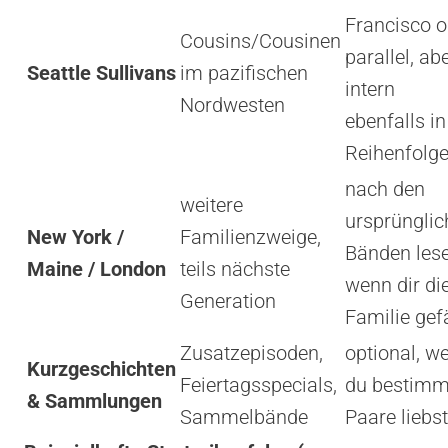
Francisco o
Cousins/Cousinen
parallel, ab
Seattle Sullivans
im pazifischen
intern
Nordwesten
ebenfalls in
Reihenfolg
nach den
weitere
ursprünglic
New York /
Familienzweige,
Bänden lese
Maine / London
teils nächste
wenn dir di
Generation
Familie gefä
Zusatzepisoden,
optional, w
Kurzgeschichten
Feiertagsspecials,
du bestimm
& Sammlungen
Sammelbände
Paare liebst