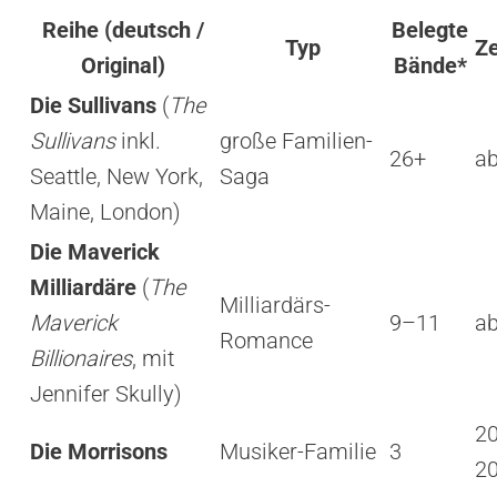
Reihe (deutsch /
Belegte
Typ
Z
Original)
Bände*
Die Sullivans
(
The
Sullivans
inkl.
große Familien-
26+
a
Seattle, New York,
Saga
Maine, London)
Die Maverick
Milliardäre
(
The
Milliardärs-
Maverick
9–11
a
Romance
Billionaires
, mit
Jennifer Skully)
2
Die Morrisons
Musiker-Familie
3
2