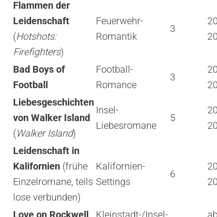
Flammen der
Leidenschaft
Feuerwehr-
2
3
(
Hotshots:
Romantik
2
Firefighters
)
Bad Boys of
Football-
2
3
Football
Romance
2
Liebesgeschichten
Insel-
2
von Walker Island
5
Liebesromane
2
(
Walker Island
)
Leidenschaft in
Kalifornien
(frühe
Kalifornien-
2
6
Einzelromane, teils
Settings
2
lose verbunden)
Love on Rockwell
Kleinstadt-/Insel-
ab