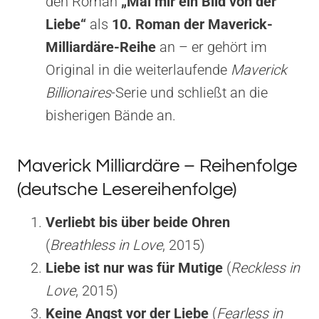
den Roman
„Mal mir ein Bild von der
Liebe“
als
10. Roman der Maverick-
Milliardäre-Reihe
an – er gehört im
Original in die weiterlaufende
Maverick
Billionaires
-Serie und schließt an die
bisherigen Bände an.
Maverick Milliardäre – Reihenfolge
(deutsche Lesereihenfolge)
Verliebt bis über beide Ohren
(
Breathless in Love
, 2015)
Liebe ist nur was für Mutige
(
Reckless in
Love
, 2015)
Keine Angst vor der Liebe
(
Fearless in