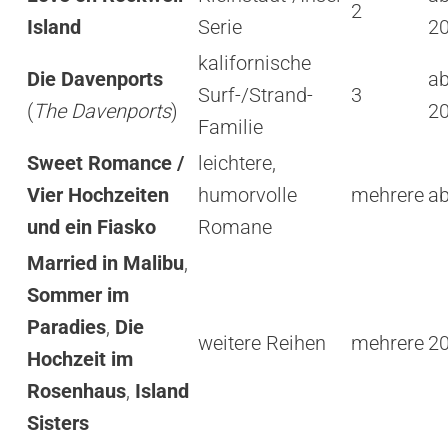
2
Island
Serie
2
kalifornische
Die Davenports
ab
Surf-/Strand-
3
(
The Davenports
)
2
Familie
Sweet Romance /
leichtere,
Vier Hochzeiten
humorvolle
mehrere
a
und ein Fiasko
Romane
Married in Malibu
,
Sommer im
Paradies
,
Die
weitere Reihen
mehrere
2
Hochzeit im
Rosenhaus
,
Island
Sisters