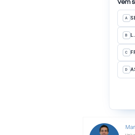
Vem s
S
A
L
B
F
C
A
D
Mar