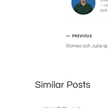
Unive
— och
Dark 
Inläggsna
PREVIOUS
Romeo och Julia-qu
Similar Posts