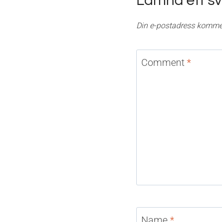
Lämna ett sv
Din e-postadress kommer
Comment
*
Name
*