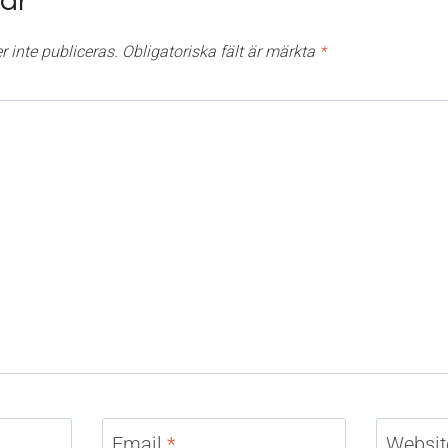
ar
 inte publiceras.
Obligatoriska fält är märkta
*
Email
*
Websit