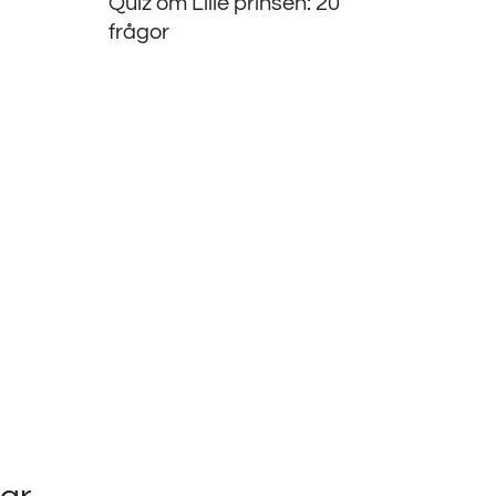
Quiz om Lille prinsen: 20
frågor