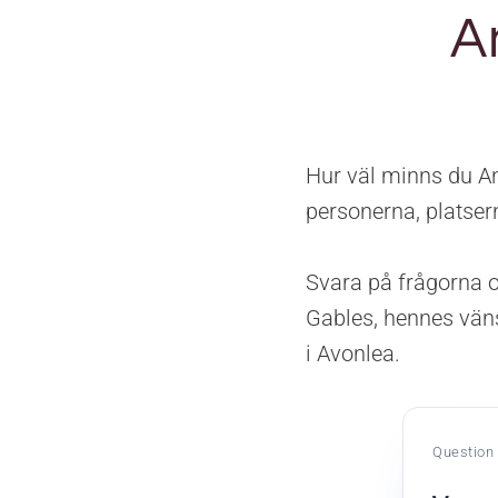
A
Hur väl minns du An
personerna, platse
Svara på frågorna 
Gables, hennes väns
i Avonlea.
Question 