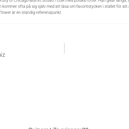
rsity of Chicago-alumn, bosatt i USA med polska rötter. Han gillar långa,
 kommer ofta på sig själv med att läsa om favoritstycken i stället för att
Tower är en ständig referenspunkt.
vigering
iz