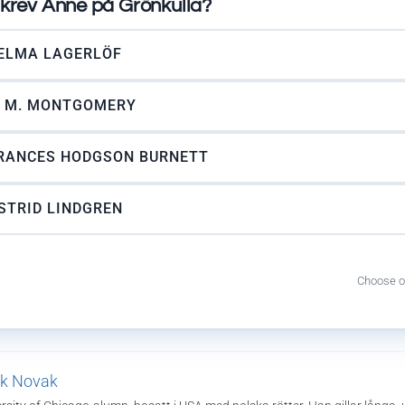
krev Anne på Grönkulla?
ELMA LAGERLÖF
. M. MONTGOMERY
RANCES HODGSON BURNETT
STRID LINDGREN
Choose o
k Novak