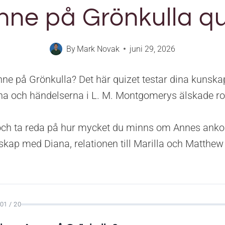
nne på Grönkulla qu
By
Mark Novak
juni 29, 2026
ne på Grönkulla? Det här quizet testar dina kunska
rna och händelserna i L. M. Montgomerys älskade r
och ta reda på hur mycket du minns om Annes ankom
kap med Diana, relationen till Marilla och Matthe
01 / 20