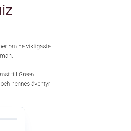
iz
per om de viktigaste
oman.
st till Green
w och hennes äventyr