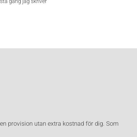
sta gång jag skriver
 en provision utan extra kostnad för dig. Som