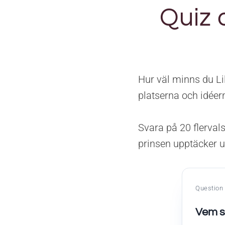
Quiz 
Hur väl minns du Li
platserna och idéern
Svara på 20 flerval
prinsen upptäcker u
Question 
Vem sk