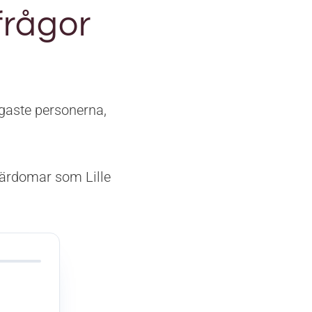
frågor
igaste personerna,
lärdomar som Lille