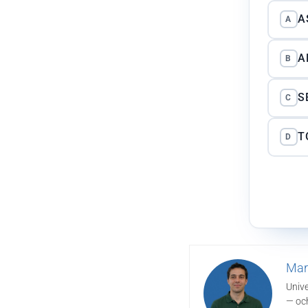
A
A
A
B
S
C
T
D
Mar
Unive
— och