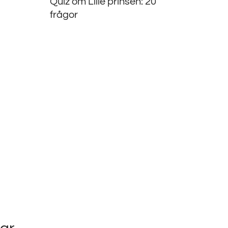
Quiz om Lille prinsen: 20
frågor