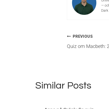
Unive
— och
Dark 
Inläggsna
PREVIOUS
Quiz om Macbeth: 2
Similar Posts