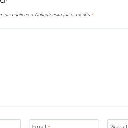
ar
 inte publiceras.
Obligatoriska fält är märkta
*
Email
*
Websit