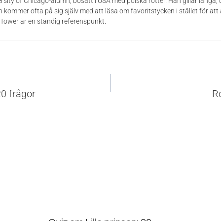
rsity of Chicago-alumn, bosatt i USA med polska rötter. Han gillar långa,
 kommer ofta på sig själv med att läsa om favoritstycken i stället för att
Tower är en ständig referenspunkt.
vigering
0 frågor
R