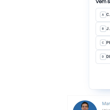
Vem s
C
A
J
B
P
C
D
D
Mar