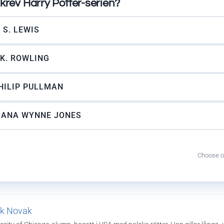
krev Harry Potter-serien?
. S. LEWIS
.K. ROWLING
HILIP PULLMAN
IANA WYNNE JONES
Choose o
k Novak