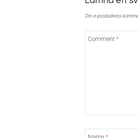
Lämna ett sv
Din e-postadress kommer
Comment
*
Name
*