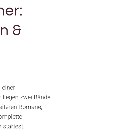
her:
en &
 einer
r liegen zwei Bände
weiteren Romane,
komplette
startest.