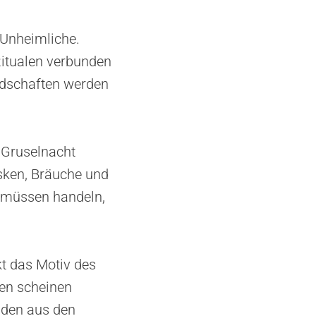
 Unheimliche.
 Ritualen verbunden
undschaften werden
 Gruselnacht
sken, Bräuche und
n müssen handeln,
t das Motiv des
gen scheinen
Fäden aus den