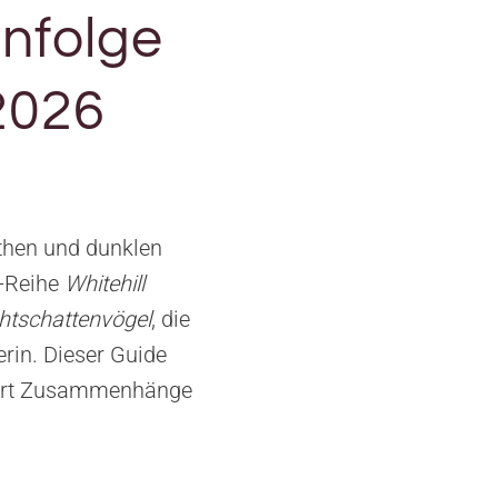
enfolge
2026
ythen und dunklen
y-Reihe
Whitehill
htschattenvögel
, die
rin. Dieser Guide
rklärt Zusammenhänge