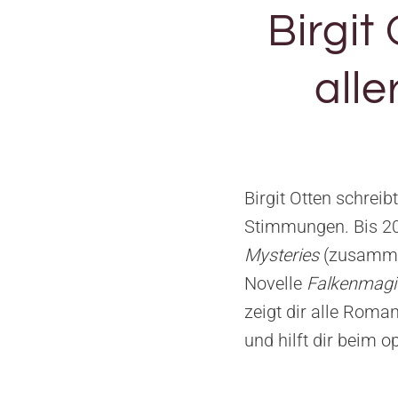
Birgit
all
Birgit Otten schrei
Stimmungen. Bis 20
Mysteries
(zusamme
Novelle
Falkenmagi
zeigt dir alle Roma
und hilft dir beim o