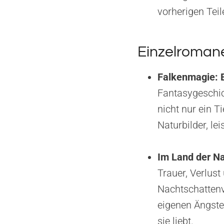
vorherigen Tei
Einzelromane
Falkenmagie: E
Fantasygeschic
nicht nur ein T
Naturbilder, l
Im Land der N
Trauer, Verlust
Nachtschattenv
eigenen Ängste
sie liebt.