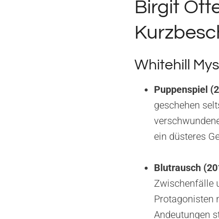
Birgit Ot
Kurzbesc
Whitehill Mys
Puppenspiel (
geschehen selt
verschwundene 
ein düsteres Ge
Blutrausch (20
Zwischenfälle u
Protagonisten 
Andeutungen st