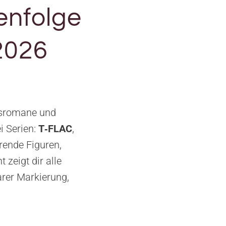
enfolge
2026
esromane und
i Serien:
T‑FLAC
,
hrende Figuren,
zeigt dir alle
arer Markierung,