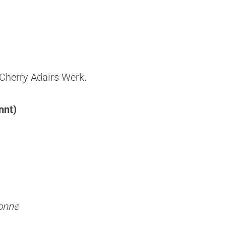
 Cherry Adairs Werk.
nnt)
sonne