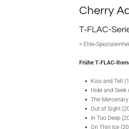
Cherry Ad
T‑FLAC-Serie 
> Elite‑Spezialeinh
Frühe T‑FLAC‑Roman
Kiss and Tell (
Hide and Seek 
The Mercenary 
Out of Sight (2
In Too Deep (2
On Thin Ice (20