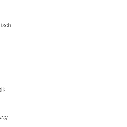
utsch
ik.
ung