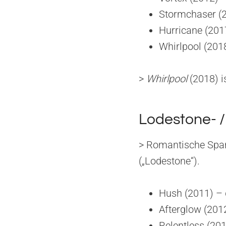
Stormchaser (2
Hurricane (201
Whirlpool (201
>
Whirlpool
(2018) i
Lodestone- /
> Romantische Span
(„Lodestone“).
Hush (2011) – 
Afterglow (201
Relentless (20