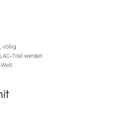
 völlig
FLAC‑Titel werden
‑Welt.
it