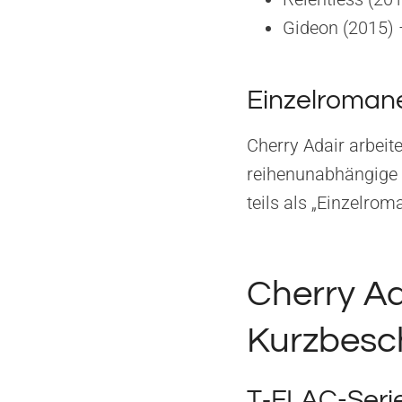
Gideon (2015) 
Einzelroman
Cherry Adair arbeite
reihenunabhängige R
teils als „Einzelro
Cherry Ad
Kurzbesc
T‑FLAC-Serie