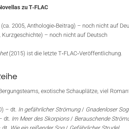
Novellas zu T‑FLAC
(ca. 2005, Anthologie‑Beitrag) – noch nicht auf De
, Kurzgeschichte) – noch nicht auf Deutsch
het
(2015) ist die letzte T‑FLAC‑Veröffentlichung.
Reihe
Bergungsteams, exotische Schauplätze, viel Romant
) – dt.
In gefährlicher Strömung
/
Gnadenloser Sog
– dt.
Im Meer des Skorpions
/
Berauschende Ström
 dt.
Wie ein reißender Sog
/
Gefährlicher Strudel