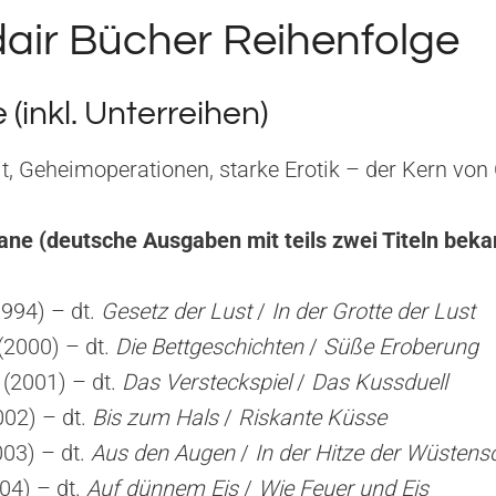
air Bücher Reihenfolge
(inkl. Unterreihen)
eit, Geheimoperationen, starke Erotik – der Kern von
e (deutsche Ausgaben mit teils zwei Titeln beka
1994) – dt.
Gesetz der Lust
/
In der Grotte der Lust
(2000) – dt.
Die Bettgeschichten
/
Süße Eroberung
(2001) – dt.
Das Versteckspiel
/
Das Kussduell
002) – dt.
Bis zum Hals
/
Riskante Küsse
003) – dt.
Aus den Augen
/
In der Hitze der Wüsten
04) – dt.
Auf dünnem Eis
/
Wie Feuer und Eis