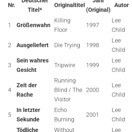
Deutscher
Jahr
Nr.
Originaltitel
Autor
Titel*
(Original)
Killing
Lee
1
Größenwahn
1997
Floor
Child
Lee
2
Ausgeliefert
Die Trying
1998
Child
Sein wahres
Lee
3
Tripwire
1999
Gesicht
Child
Running
Zeit der
Lee
4
Blind / The
2000
Rache
Child
Visitor
In letzter
Echo
Lee
5
2001
Sekunde
Burning
Child
Tödliche
Without
Lee