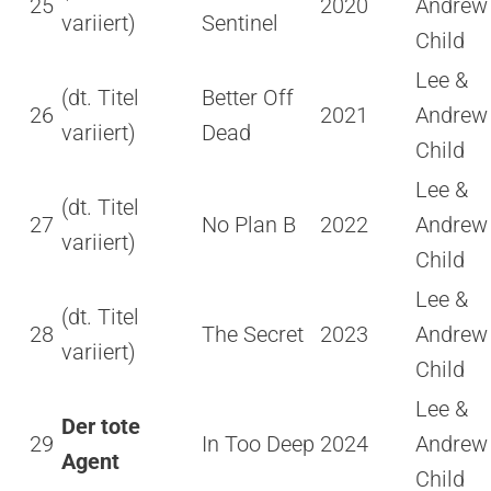
25
2020
Andrew
variiert)
Sentinel
Child
Lee &
(dt. Titel
Better Off
26
2021
Andrew
variiert)
Dead
Child
Lee &
(dt. Titel
27
No Plan B
2022
Andrew
variiert)
Child
Lee &
(dt. Titel
28
The Secret
2023
Andrew
variiert)
Child
Lee &
Der tote
29
In Too Deep
2024
Andrew
Agent
Child