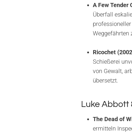
A Few Tender O
Überfall eskali
professioneller
Weggefährten z
Ricochet (2002
Schießerei unv
von Gewalt, arb
übersetzt.
Luke Abbott 
The Dead of Wi
ermitteln Inspe