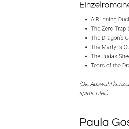
Einzelromane
A Running Duck
The Zero Trap 
The Dragon’s C
The Martyr’s C
The Judas Shee
Tears of the D
(Die Auswahl konze
späte Titel.)
Paula Gos