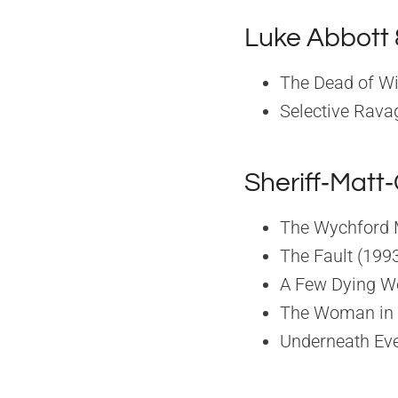
Luke Abbott 
The Dead of Wi
Selective Rava
Sheriff‑Matt
The Wychford M
The Fault (1993
A Few Dying Wo
The Woman in 
Underneath Eve