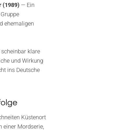
r (1989)
— Ein
e Gruppe
und ehemaligen
 scheinbar klare
sache und Wirkung
cht ins Deutsche
folge
chneiten Küstenort
n einer Mordserie,