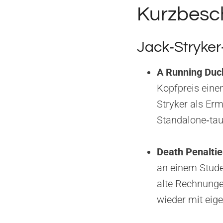
Kurzbesc
Jack‑Stryker
A Running Duck
Kopfpreis einen
Stryker als Erm
Standalone‑taug
Death Penalti
an einem Stude
alte Rechnungen
wieder mit eig