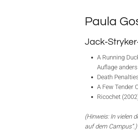
Paula Gos
Jack‑Stryker
A Running Duck
Auflage anders 
Death Penalties
A Few Tender O
Ricochet (2002
(Hinweis: In vielen
auf dem Campus“.)