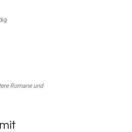
dig
ntere Romane und
mit