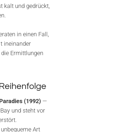
t kalt und gedrückt,
en.
raten in einen Fall,
t ineinander
 die Ermittlungen
 Reihenfolge
Paradies (1992)
—
 Bay und steht vor
rstört.
l unbequeme Art