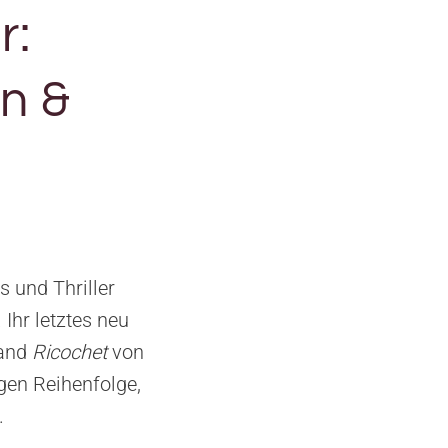
r:
en &
 und Thriller
Ihr letztes neu
band
Ricochet
von
igen Reihenfolge,
.