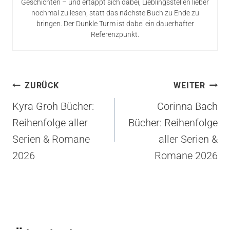
Geschichten – und ertappt sich dabei, Lieblingsstellen lieber
nochmal zu lesen, statt das nächste Buch zu Ende zu
bringen. Der Dunkle Turm ist dabei ein dauerhafter
Referenzpunkt.
Beitragsnavigation
ZURÜCK
WEITER
Kyra Groh Bücher:
Corinna Bach
Reihenfolge aller
Bücher: Reihenfolge
Serien & Romane
aller Serien &
2026
Romane 2026