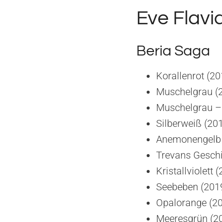
Eve Flavi
Beria Saga
Korallenrot (20
Muschelgrau (
Muschelgrau – 
Silberweiß (20
Anemonengelb 
Trevans Geschi
Kristallviolett 
Seebeben (201
Opalorange (2
Meeresgrün (2