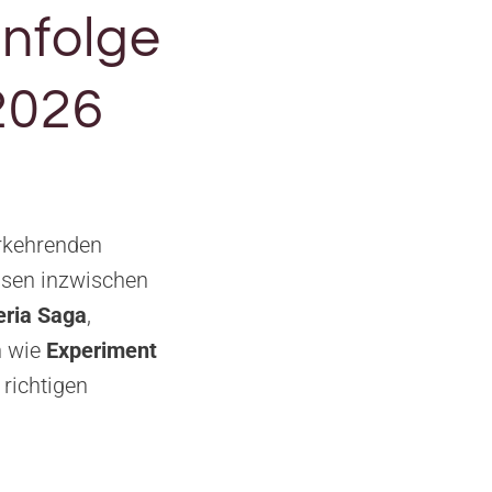
enfolge
2026
erkehrenden
ssen inzwischen
eria Saga
,
n wie
Experiment
 richtigen