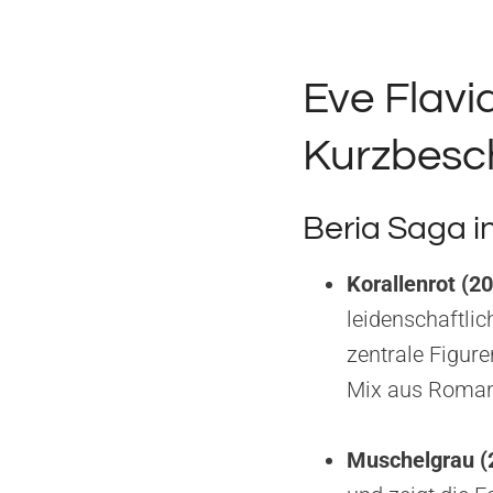
Eve Flavi
Kurzbesc
Beria Saga i
Korallenrot (2
leidenschaftlic
zentrale Figure
Mix aus Romant
Muschelgrau (