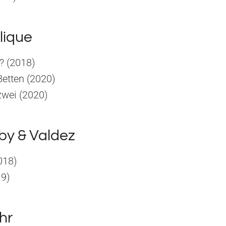
lique
t? (2018)
etten (2020)
 zwei (2020)
lby & Valdez
018)
19)
hr