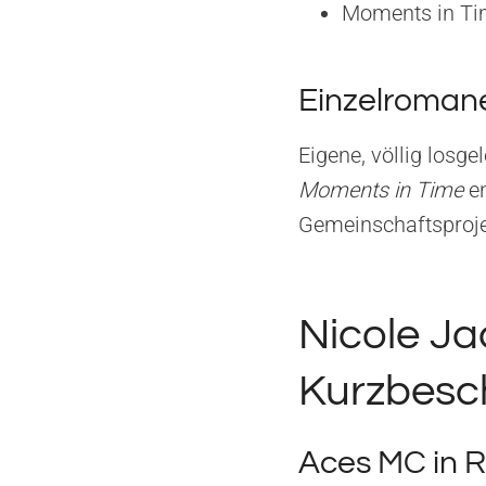
Moments in Ti
Einzelroman
Eigene, völlig losg
Moments in Time
en
Gemeinschaftsproje
Nicole Ja
Kurzbesc
Aces MC in R