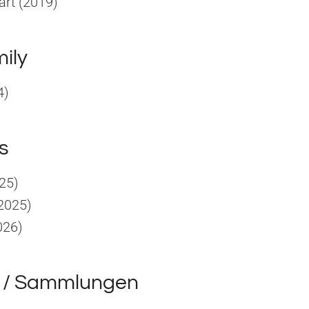
art (2019)
mily
4)
s
25)
2025)
026)
 / Sammlungen