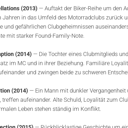
llations (2013)
— Auftakt der Biker-Reihe um den A
h Jahren in das Umfeld des Motorradclubs zurück 
ebe und gefährlichen Clubgeheimnissen auseinander
te mit starker Found-Family-Note.
ption (2014)
— Die Tochter eines Clubmitglieds und
atz im MC und in ihrer Beziehung. Familiäre Loyali
aufeinander und zwingen beide zu schweren Entsche
tion (2014)
— Ein Mann mit dunkler Vergangenheit u
, treffen aufeinander. Alte Schuld, Loyalität zum C
malen Leben stehen ständig im Konflikt.
ection (2015)
— Rückblicklastige Geschichte um ein