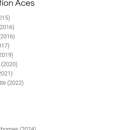
tion Aces
015)
(2016)
(2016)
017)
2019)
 (2020)
2021)
tte (2022)
thornes (2024)