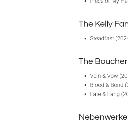
Piece of My He
The Kelly Fa
Steadfast (202
The Boucher
Vein & Vow (20
Blood & Bond (
Fate & Fang (2
Nebenwerke