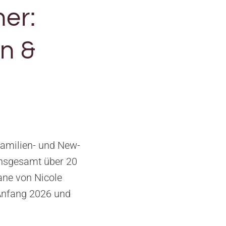
er:
en &
Familien- und New-
insgesamt über 20
ane von Nicole
s Anfang 2026 und