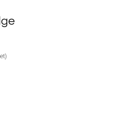
lge
et)